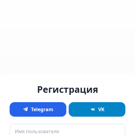
Регистрация
Telegram
VK