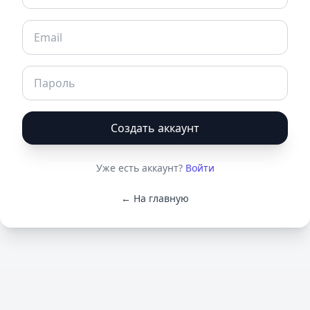
Создать аккаунт
Уже есть аккаунт?
Войти
← На главную